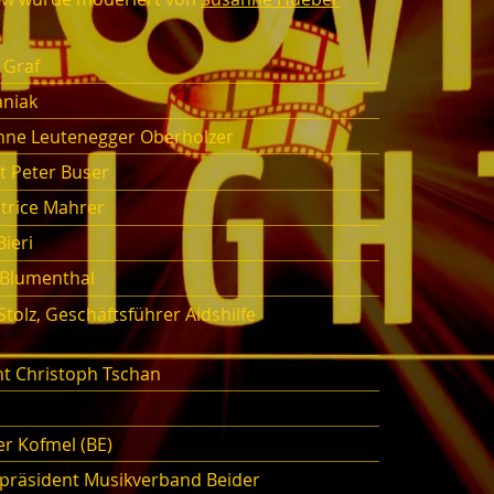
 Graf
aniak
anne Leutenegger Oberholzer
 Peter Buser
trice Mahrer
ieri
 Blumenthal
Stolz, Geschäftsführer Aidshilfe
nt Christoph Tschan
ter Kofmel (BE)
zepräsident Musikverband Beider