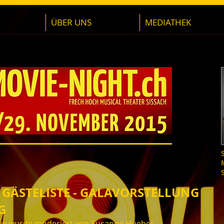
ÜBER UNS
MEDIATHEK
 GÄSTELISTE - GALAVORSTELLUNG
G
ow wurde moderiert von
Susanne Hueber