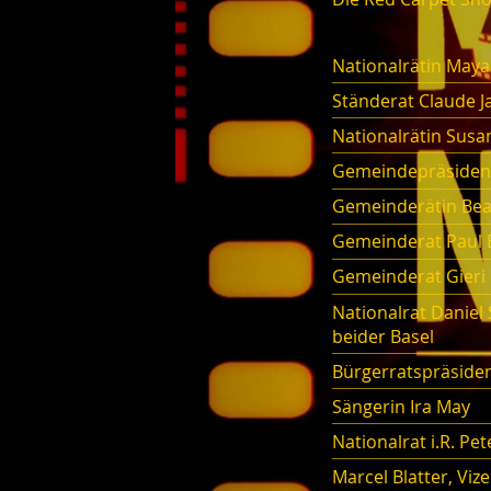
Nationalrätin Maya
Ständerat Claude J
Nationalrätin Sus
Gemeindepräsident
Gemeinderätin Bea
Gemeinderat Paul B
Gemeinderat Gieri
Nationalrat Daniel 
beider Basel
Bürgerratspräside
Sängerin Ira May
Nationalrat i.R. Pe
Marcel Blatter, Vi