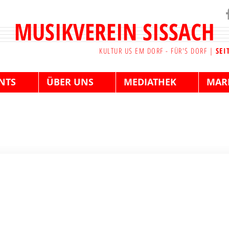
MUSIKVEREIN SISSACH
KULTUR US EM DORF - FÜR'S DORF |
SEI
NTS
ÜBER UNS
MEDIATHEK
MAR